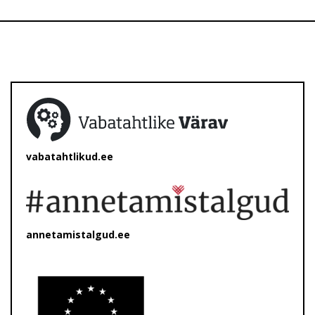
vabatahtlikud.ee
annetamistalgud.ee