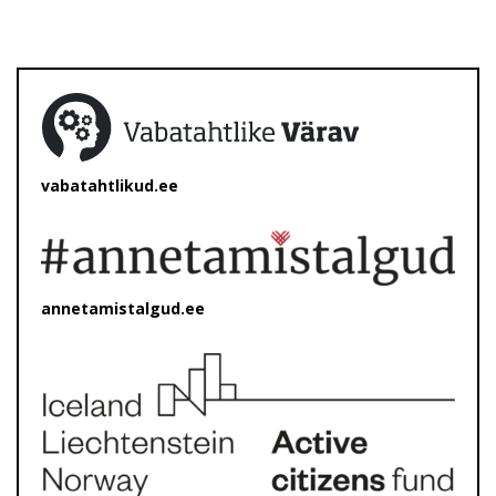
vabatahtlikud.ee
annetamistalgud.ee