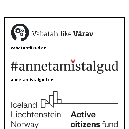
vabatahtlikud.ee
annetamistalgud.ee