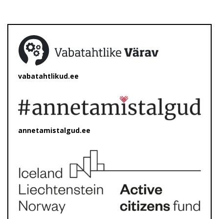
vabatahtlikud.ee
annetamistalgud.ee