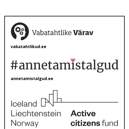
vabatahtlikud.ee
annetamistalgud.ee