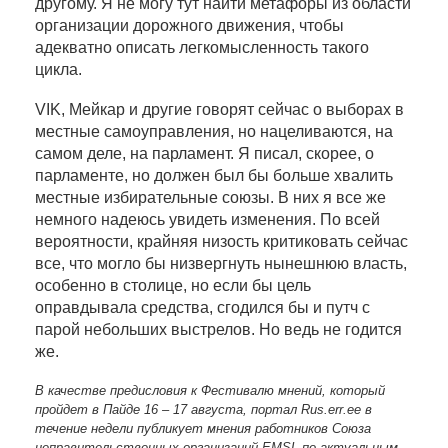
другому. Я не могу тут найти метафоры из области
организации дорожного движения, чтобы
адекватно описать легкомысленность такого
цикла.
VIK, Мейкар и другие говорят сейчас о выборах в
местные самоуправления, но нацеливаются, на
самом деле, на парламент. Я писал, скорее, о
парламенте, но должен был бы больше хвалить
местные избирательные союзы. В них я все же
немного надеюсь увидеть изменения. По всей
вероятности, крайняя низость критиковать сейчас
все, что могло бы низвергнуть нынешнюю власть,
особенно в столице, но если бы цель
оправдывала средства, сгодился бы и путч с
парой небольших выстрелов. Но ведь не годится
же.
В качестве предисловия к Фестивалю мнений, который
пройдет в Пайде 16 – 17 августа, портал Rus.err.ee в
течение недели публикует мнения работников Союза
неправительственных организаций EMSL по актуальным