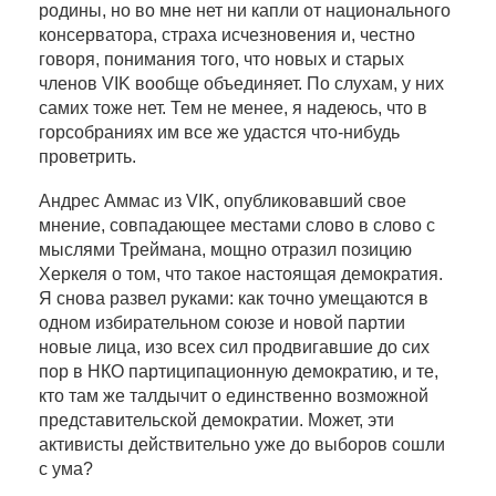
родины, но во мне нет ни капли от национального
консерватора, страха исчезновения и, честно
говоря, понимания того, что новых и старых
членов VIK вообще объединяет. По слухам, у них
самих тоже нет. Тем не менее, я надеюсь, что в
горсобраниях им все же удастся что-нибудь
проветрить.
Андрес Аммас из VIK, опубликовавший свое
мнение, совпадающее местами слово в слово с
мыслями Треймана, мощно отразил позицию
Херкеля о том, что такое настоящая демократия.
Я снова развел руками: как точно умещаются в
одном избирательном союзе и новой партии
новые лица, изо всех сил продвигавшие до сих
пор в НКО партиципационную демократию, и те,
кто там же талдычит о единственно возможной
представительской демократии. Может, эти
активисты действительно уже до выборов сошли
с ума?