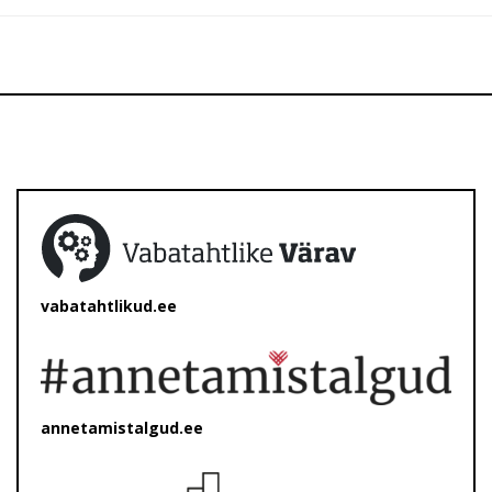
vabatahtlikud.ee
annetamistalgud.ee