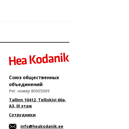
Союз общественных
объединений
Рег. номер 80005069
Tallinn 10412, Telliskivi 60a,
A3, III этаж
Сотрудники
info@heakodanik.ee