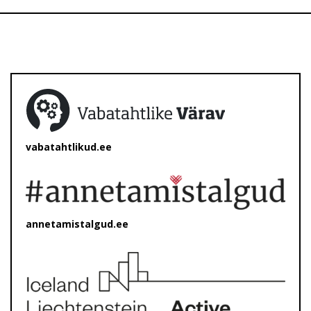
vabatahtlikud.ee
annetamistalgud.ee