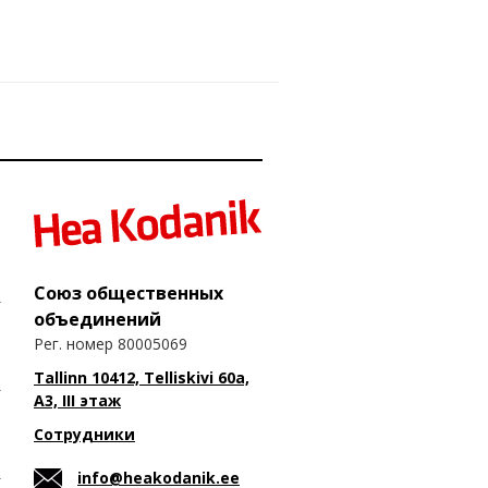
Союз общественных
объединений
Рег. номер 80005069
Tallinn 10412, Telliskivi 60a,
A3, III этаж
Сотрудники
info@heakodanik.ee