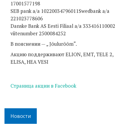
17001577198
SEB pank a/a 10220034796011Swedbank a/a
221023778606
Danske Bank AS Eesti Filiaal a/a 333416110002
viitenumber 2500084252
В пояснении — „ Jõulurõõm“.
Акцию поддерживают ELION, EMT, TELE 2,
ELISA, HEA VESI
Страница акции в Facebook
Новости