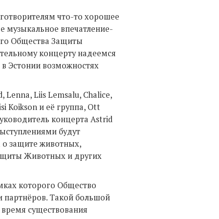
готворителям что-то хорошее
ое музыкальное впечатление-
ого Общества Защиты
рительному концерту надеемся
 в Эстонии возможностях
 Lenna, Liis Lemsalu, Chalice,
isi Koikson и её группа, Ott
руководитель концерта Astrid
выступлениями будут
 о защите животных,
Защиты Животных и других
мках которого Общество
и партнёров. Такой большой
а время существования