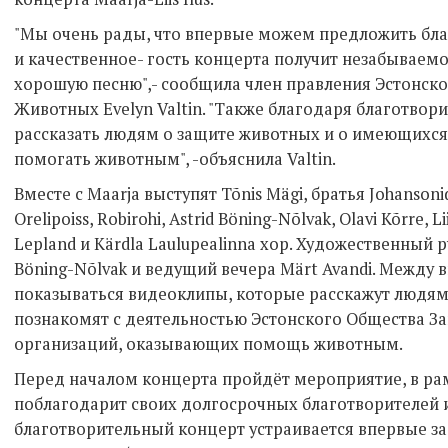
"Мы очень рады, что впервые можем предложить бла
и качественное- гость концерта получит незабываем
хорошую песню",- сообщила член правления Эстонск
Животных Evelyn Valtin. "Также благодаря благотво
рассказать людям о защите животных и о имеющихся
помогать животным", -объяснила Valtin.
Вместе с Maarja выступят Tõnis Mägi, братья Johansonid,
Orelipoiss, Robirohi, Astrid Böning-Nõlvak, Olavi Kõrre, Li
Lepland и Kärdla Laulupealinna хор. Художественный 
Böning-Nõlvak и ведущий вечера Märt Avandi. Между 
показываться видеоклипы, которые расскажут людям
познакомят с деятельностью Эстонского Общества 
организаций, оказывающих помощь животным.
Перед началом концерта пройдёт мероприятие, в ра
поблагодарит своих долгосрочных благотворителей 
благотворительный концерт устраивается впервые з