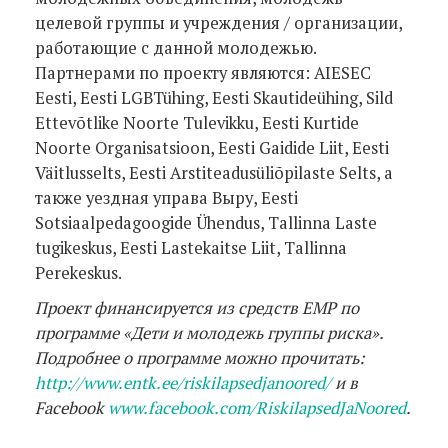
целевой группы и учреждения / организации,
работающие с данной молодежью.
Партнерами по проекту являются: AIESEC
Eesti, Eesti LGBTühing, Eesti Skautideühing, Sild
Ettevõtlike Noorte Tulevikku, Eesti Kurtide
Noorte Organisatsioon, Eesti Gaidide Liit, Eesti
Väitlusselts, Eesti Arstiteadusüliõpilaste Selts, а
также уездная управа Выру, Eesti
Sotsiaalpedagoogide Ühendus, Tallinna Laste
tugikeskus, Eesti Lastekaitse Liit, Tallinna
Perekeskus.
Проект финансируется из средств EMP
по
программе «Дети и молодежь группы риска».
Подробнее о программе можно прочитать:
http
://www
.entk
.ee
/riskilapsedjanoored
/
и в
Facebook
www
.facebook
.com
/RiskilapsedJaNoored
.