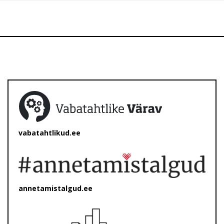
vabatahtlikud.ee
annetamistalgud.ee