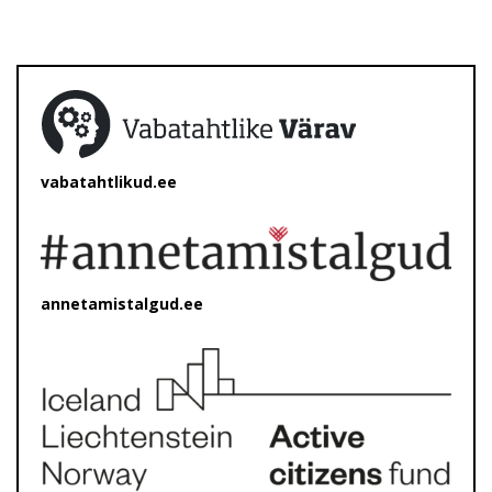
vabatahtlikud.ee
annetamistalgud.ee