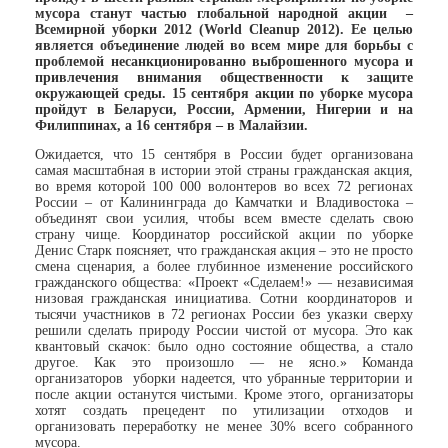
мусора станут частью глобальной народной акции –
Всемирной уборки 2012 (World Cleanup 2012). Ее целью
является объединение людей во всем мире для борьбы с
проблемой несанкционированно выброшенного мусора и
привлечения внимания общественности к защите
окружающей среды. 15 сентября акции по уборке мусора
пройдут в Беларуси, России, Армении, Нигерии и на
Филиппинах, а 16 сентября – в Малайзии.
Ожидается, что 15 сентября в России будет организована
самая масштабная в истории этой страны гражданская акция,
во время которой 100 000 волонтеров во всех 72 регионах
России – от Калининграда до Камчатки и Владивостока –
объединят свои усилия, чтобы всем вместе сделать свою
страну чище. Координатор российской акции по уборке
Денис Старк поясняет, что гражданская акция – это не просто
смена сценария, а более глубинное изменение российского
гражданского общества: «Проект «Сделаем!» — независимая
низовая гражданская инициатива. Сотни координаторов и
тысячи участников в 72 регионах России без указки сверху
решили сделать природу России чистой от мусора. Это как
квантовый скачок: было одно состояние общества, а стало
другое. Как это произошло — не ясно.» Команда
организаторов уборки надеется, что убранные территории и
после акции останутся чистыми. Кроме этого, организаторы
хотят создать прецедент по утилизации отходов и
организовать переработку не менее 30% всего собранного
мусора.