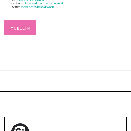
Facebook:
facebook.com/letsdoitworld
Twitter:
twitter.com/letsdoitworld
Новости