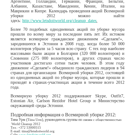
Аргентине, Голландии, Германии, Франции, Бельгии,
Албании, Казахстане, Македонии, Кении, Италии, на
Маврикии и Кипре. Календарь проведения акций Всемирной
уборки 2012 можно найти
здесь:
http://www.letsdoitworld.org/cleanup_dates
.
Более 70 подобных однодневных акций по уборке мусора
прошли по всему миру за последние пять лет. Их истоком
является всемирное гражданское движением «Сделаем!»,
зародившееся в Эстонии в 2008 году, когда более 50 000
волонтеров убрали за 5 часов всю страну. С тех пор наиболее
массовыми были акции в Болгарии (320 000 волонтеров) и
Словении (275 000 волонтеров), в других странах число
участников достигало сотни тысяч человек. В этом году
движение «Сделаем!» объединило гражданских лидеров в 94
странах для организации Всемирной уборки 2012, состоящей
из однодневных акций по уборке мусора, которые прошли и
проходят в странах-участницах акции в течение всего 2012
года.
Всемирную уборку 2012 поддерживают Skype, Outfit7,
Estonian Air, Carlson Rezidor Hotel Group и Министерство
окружающей среды Эстонии.
Подробная информация о Всемирной уборке 2012:
Тина Урм (
), руководитель группы по
Tiina Urm
связям с общественностью
World Cleanup 2012
Тел.: +372 53000515
E-mail: tiina@letsdoitworld.org
Сайт:
www.letsdoitworld.org