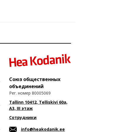
Союз общественных
объединений
Рег. номер 80005069
Tallinn 10412, Telliskivi 60a,
A3, III этаж
Сотрудники
info@heakodanik.ee