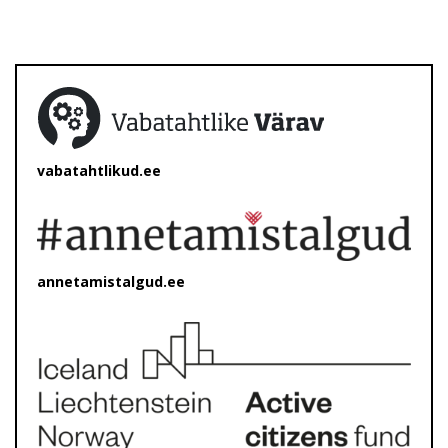
vabatahtlikud.ee
annetamistalgud.ee