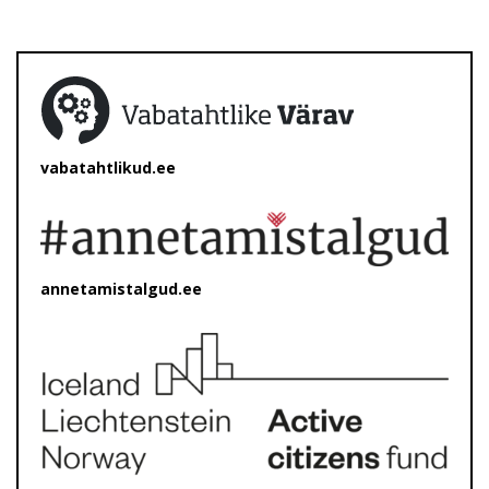
vabatahtlikud.ee
annetamistalgud.ee