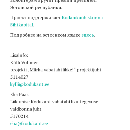
Эстонской республики.
Проект поддерживает
Kodanikuühiskonna
Sihtkapital
.
Подробнее на эстоснком языке
здесь
.
Lisainfo:
Külli Vollmer
projekti „Märka vabatahtlikke!“ projektijuht
5114027
kylli@kodukant.ee
Eha Paas
Liikumise Kodukant vabatahtliku tegevuse
valdkonna juht
5170214
eha@kodukant.ee