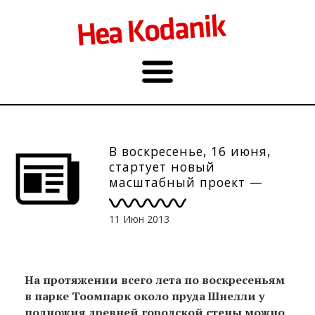
В воскресенье, 16 июня,
стартует новый
масштабный проект —
серия летних концертов в
Тоомпарке
11 Июн 2013
На протяжении всего лета по воскресеньям
в парке Тоомпарк около пруда Шнелли у
подножия древней городской стены можно