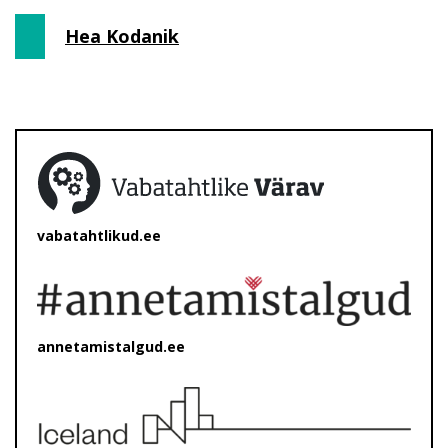
Hea Kodanik
vabatahtlikud.ee
annetamistalgud.ee