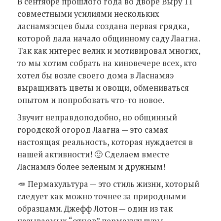
В сентябре прошлого года во дворе Выру 11
совместными усилиями нескольких
ласнамяэсцев была создана первая грядка,
которой дала начало общинному саду Лаагна.
Так как интерес велик и мотивировал многих,
то мы хотим собрать на киновечере всех, кто
хотел бы возле своего дома в Ласнамяэ
выращивать цветы и овощи, обмениваться
опытом и попробовать что-то новое.
Звучит неправдоподобно, но общинный
городской огород Лаагна — это самая
настоящая реальность, которая нуждается в
нашей активности! 🙂 Сделаем вместе
Ласнамяэ более зеленым и дружным!
🥕 Пермакультура — это стиль жизни, который
следует как можно точнее за природными
образцами. Джефф Лотон — один из так
называемых “отцов” пермакультуры.