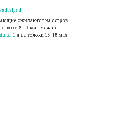
evadtalgud
лающие ожидаются на остров
а толоки 8-11 мая можно
uhnul-1
и на толоки 15-18 мая