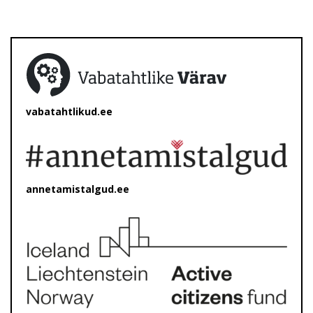
vabatahtlikud.ee
annetamistalgud.ee