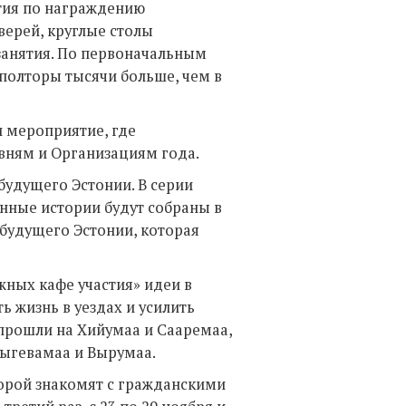
тия по награждению
верей, круглые столы
занятия. По первоначальным
 полторы тысячи больше, чем в
 мероприятие, где
вням и Организациям года.
будущего Эстонии. В серии
анные истории будут собраны в
 будущего Эстонии, которая
ных кафе участия» идеи в
ь жизнь в уездах и усилить
прошли на Хийумаа и Сааремаа,
Йыгевамаа и Вырумаа.
торой знакомят с гражданскими