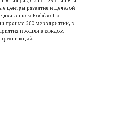
етий раз, с 23 по 29 ноября и
ые центры развития и Целевой
с движением Kodukant и
ли прошло 200 мероприятий, в
оприятия прошли в каждом
 организаций.