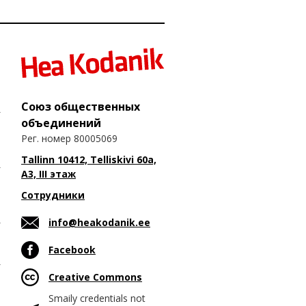
Союз общественных
объединений
Рег. номер 80005069
Tallinn 10412, Telliskivi 60a,
A3, III этаж
Сотрудники
info@heakodanik.ee
Facebook
Creative Commons
Smaily credentials not