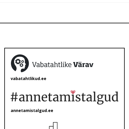
vabatahtlikud.ee
annetamistalgud.ee