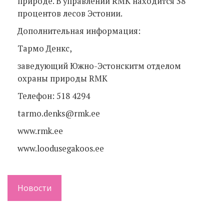
природе. В управлении RMK находится 38
процентов лесов Эстонии.
Дополнительная информация:
Тармо Денкс,
заведующий Южно-Эстонскитм отделом
охраны природы RMK
Телефон: 518 4294
tarmo.denks@rmk.ee
www.rmk.ee
www.loodusegakoos.ee
Новости