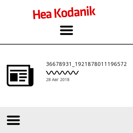
36678931_1921878011196572_
28 Авг 2018