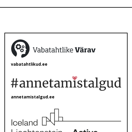
vabatahtlikud.ee
annetamistalgud.ee