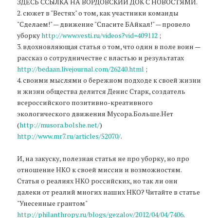
ЗДЕСЬ ССЫЛКА НА ВОРДОВСКИЙ ДОК С НОВОСТЯМИ.
2. сюжет в "Вестях" о том, как участники команды
"Сделаем!" — движение "Спасите БАйкал!" — провело
уборку
http://www.vesti.ru/videos?vid=409112
;
3. вдохновляющая статья о том, что один в поле воин —
рассказ о сотрудничестве с властью и результатах
http://bedaan.livejournal.com/26240.html
;
4. своими мыслями о бережном подходе к своей жизни
и жизни общества делится Денис Старк, создатель
всероссийского позитивно-креативного
экологического движения Мусора.Больше.Нет
(
http://musora.bolshe.net/
)
http://www.mr7.ru/articles/52070/
.
И, на закуску, полезная статья не про уборку, но про
отношение НКО к своей миссии и возможностям.
Статья о реалиях НКО российских, но так ли они
далеки от реалий многих наших НКО? Читайте в статье
"Унесенные грантом"
http://philanthropy.ru/blogs/gezalov/2012/04/04/7406
.