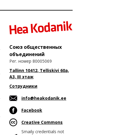
Союз общественных
объединений
Рег. номер 80005069
Tallinn 10412, Telliskivi 60a,
A3, III этаж
Сотрудники
info@heakodanik.ee
Facebook
Creative Commons
Smaily credentials not