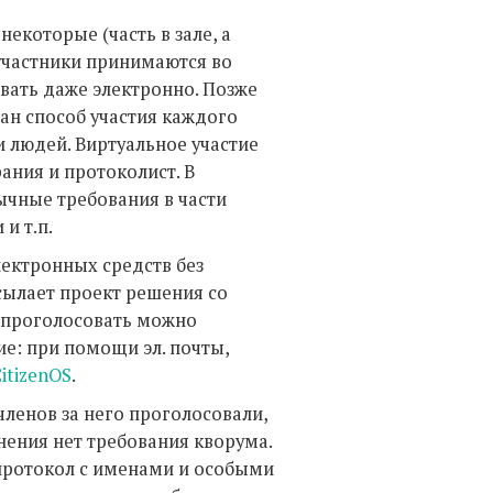
екоторые (часть в зале, а
 участники принимаются во
вать даже электронно. Позже
зан способ участия каждого
и людей. Виртуальное участие
ния и протоколист. В
ычные требования в части
и т.п.
ектронных средств без
сылает проект решения со
и проголосовать можно
е: при помощи эл. почты,
itizenOS
.
ленов за него проголосовали,
инения нет требования кворума.
 протокол с именами и особыми