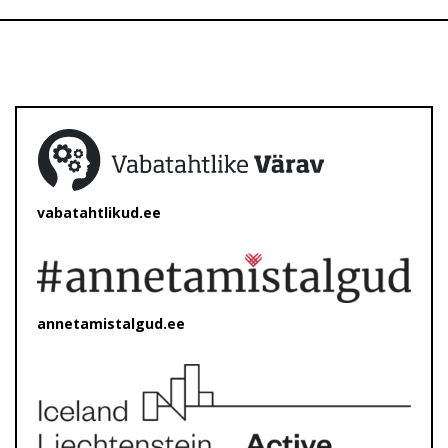
vabatahtlikud.ee
annetamistalgud.ee