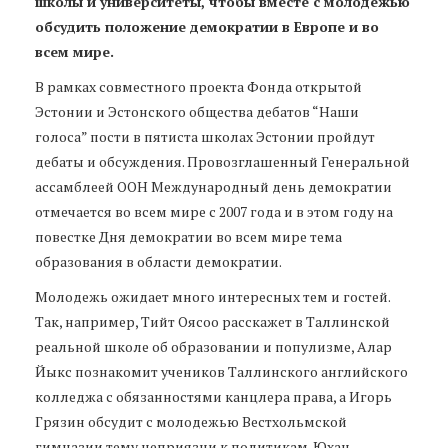
школы и университеты, чтобы вместе с молодежью
обсудить положение демократии в Европе и во
всем мире.
В рамках совместного проекта Фонда открытой
Эстонии и Эстонского общества дебатов “Наши
голоса” пости в пятиста школах Эстонии пройдут
дебаты и обсуждения. Провозглашенный Генеральной
ассамблеей ООН Международный день демократии
отмечается во всем мире с 2007 года и в этом году на
повестке Дня демократии во всем мире тема
образования в области демократии.
Молодежь ожидает много интересных тем и гостей.
Так, например, Тийт Оясоо расскажет в Таллинской
реальной школе об образовании и популизме, Алар
Йыкс познакомит учеников Таллинского английского
колледжа с обязанностями канцлера права, а Игорь
Грязин обсудит с молодежью Вестхольмской
гимназии тему неприязни к политикам. Юхан