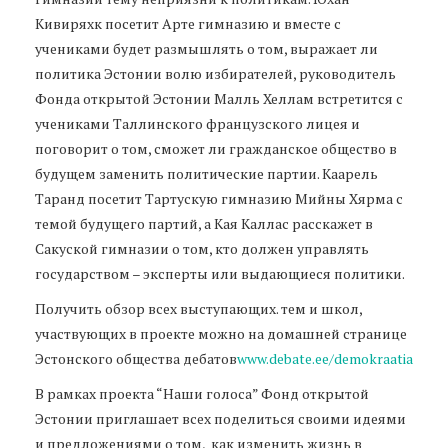
Кивиряхк посетит Арте гимназию и вместе с
учениками будет размышлять о том, выражает ли
политика Эстонии волю избирателей, руководитель
Фонда открытой Эстонии Малль Хеллам встретится с
учениками Таллинского французского лицея и
поговорит о том, сможет ли гражданское общество в
будущем заменить политические партии. Каарель
Таранд посетит Тартускую гимназию Мийны Хярма с
темой будущего партий, а Кая Каллас расскажет в
Сакуской гимназии о том, кто должен управлять
государством – эксперты или выдающиеся политики.
Получить обзор всех выступающих. тем и школ,
участвующих в проекте можно на домашней странице
Эстонского общества дебатов
www.debate.ee/demokraatia
В рамках проекта “Наши голоса” Фонд открытой
Эстонии приглашает всех поделиться своими идеями
и предложениями о том, как изменить жизнь в