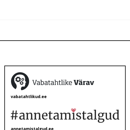
vabatahtlikud.ee
annetamistalgud.ee