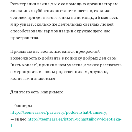
Регистрация важна, т.к. с ее помощью организаторам
локальных субботников станет известно, сколько
человек придет в итоге к ним на помощь, а 6 мая весь
мир узнает, сколько же деятельных светлых людей
способствовали гармонизации окружающего нас
пространства.
Призываю вас воспользоваться прекрасной
возможностью добавить в копилку добрых дел свои
"пять копеек", приняв в нем участие, а также рассказать
о мероприятии своим родственникам, друзьям,
коллегам и знакомым!
Для этого есть, например:
— баннеры
http://teemeara.ee/partniery/poddierzhat/banniery
;
— видео
http://teemeara.ee/istorii-uchastnikov/vidieotieka-
1
;