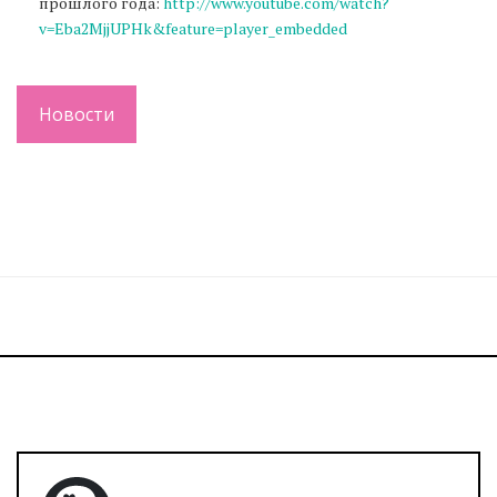
прошлого года:
http://www.youtube.com/watch?
v=Eba2MjjUPHk&feature=player_embedded
Новости