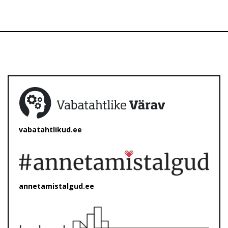
vabatahtlikud.ee
annetamistalgud.ee