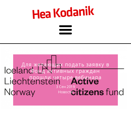
Для желающих подать заявку в
Фонд активных граждан
прошли четыре вебинара
3 Сен 2019
Новости
Фото: