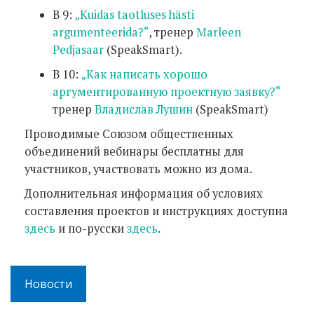
В 9:
„Kuidas taotluses hästi
argumenteerida?“
, тренер
Marleen
Pedjasaar
(SpeakSmart).
В 10:
„Как написать хорошо
аргументированную проектную заявку?“
тренер
Владислав Лушин
(SpeakSmart)
Проводимые Союзом общественных
объединений вебинары бесплатны для
участников, участвовать можно из дома.
Дополнительная информация об условиях
составления проектов и инструкциях доступна
здесь
и по-русски
здесь
.
Новости