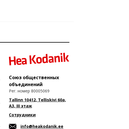
Союз общественных
объединений
Рег. номер 80005069
Tallinn 10412, Telliskivi 60a,
A3, III этаж
Сотрудники
info@heakodanik.ee