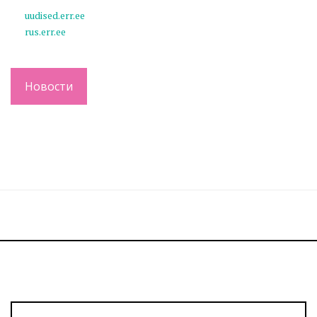
uudised.err.ee
rus.err.ee
Новости