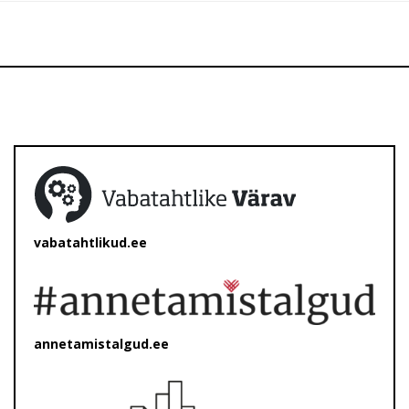
vabatahtlikud.ee
annetamistalgud.ee