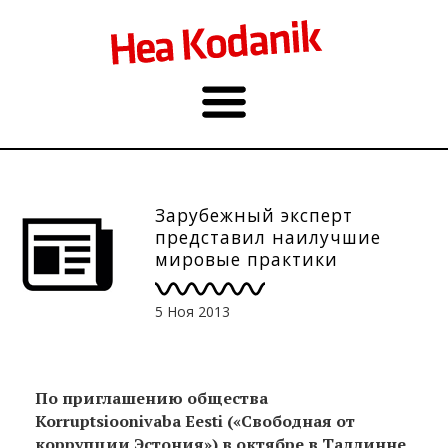
Зарубежный эксперт
представил наилучшие
мировые практики
информирования о
коррупции в мире
5 Ноя 2013
По приглашению общества
Korruptsioonivaba Eesti («Свободная от
коррупции Эстония») в октябре в Таллинне