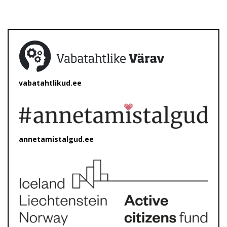
vabatahtlikud.ee
annetamistalgud.ee