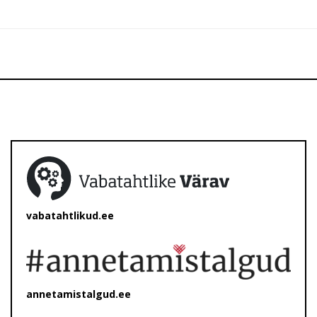
vabatahtlikud.ee
annetamistalgud.ee