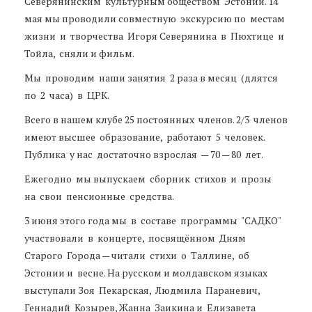
Северянинским культурным обществом Эстонии. 14
мая мы проводили совместную экскурсию по местам
жизни и творчества Игоря Северянина в Пюхтице и
Тойла, сняли и фильм.
Мы проводим наши занятия 2 раза в месяц (длятся
по 2 часа) в ЦРК.
Всего в нашем клубе 25 постоянных членов. 2/3 членов
имеют высшее образование, работают 5 человек.
Публика у нас достаточно взрослая — 70 — 80 лет.
Ежегодно мы выпускаем сборник стихов и прозы
на свои пенсионные средства.
3 июня этого года мы в составе программы "САДКО"
участвовали в концерте, посвящённом Дням
Старого Города — читали стихи о Таллине, об
Эстонии и весне. На русском и молдавском языках
выступали Зоя Пекарская, Людмила Параневич,
Геннадий Козырев, Жанна Заикина и Елизавета