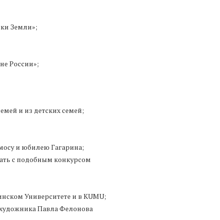
ки Земли»;
не России»;
мей и из детских семей;
мосу и юбилею Гагарина;
тать с подобным конкурсом
инском Университете и в KUMU;
о художника Павла Фелонова