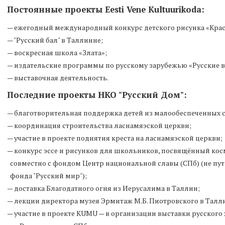
Постоянные проекты Eesti Vene Kultuurikoda:
— ежегодный международный конкурс детского рисунка «Крас
— "Русский бал" в Таллинне;
— воскресная школа «Злата»;
— издательские программы по русскому зарубежью «Русские в
— выставочная деятельность.
Последние проекты НКО "Русский Дом":
— благотворительная поддержка детей из малообеспеченных се
— координация строительства ласнамяэской церкви;
— участие в проекте поднятия креста на ласнамяэской церкви;
— конкурс эссе и рисунков для школьников, посвящённый кос
совместно с фондом Центр национальной славы (СПб) (не пу
фонда "Русский мир");
— доставка Благодатного огня из Иерусалима в Таллин;
— лекции директора музея Эрмитаж М.Б. Пиотровского в Талл
— участие в проекте KUMU — в организации выставки русског