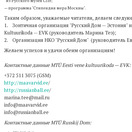
из Русского музея СПб;
— программа "Стипендия мера Москвы".
Таким образом, уважаемые читатели, делаем следу
1. Зонтичная организация "Русский Дом — Эстония" на
Kultuurikoda — EVK (руководитель Марина Теэ);
2. Организация НКО "Русский Дом" (руководитель Ев
Желаем успехов и удачи обеим организациям!
Контактные данные MTÜ Eesti vene kultuurikoda — EVK:
+372 511 3075 (GSM)
http://maavarvid.ee
/
http://russianball.ee
/
marina.tee@mail.ru
info@maavarvid.ee
info@russianball.ee
Контактные данные MTÜ Russkij Dom: