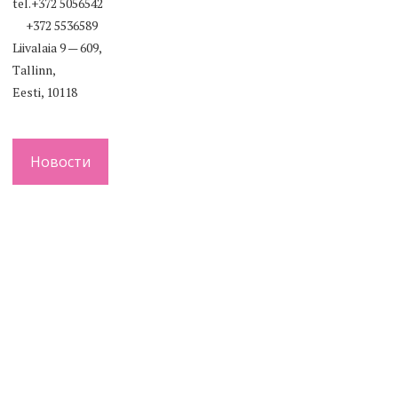
tel.+372 5056542
+372 5536589
Liivalaia 9 — 609,
Tallinn,
Eesti, 10118
Новости