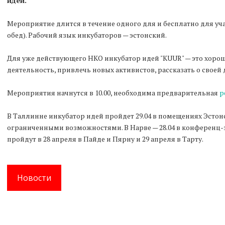
идей.
Мероприятие длится в течение одного для и бесплатно для уча
обед). Рабочий язык инкубаторов — эстонский.
Для уже действующего НКО инкубатор идей "KUUR" — это хор
деятельность, привлечь новых активистов, рассказать о свое
Мероприятия начнутся в 10.00, необходима предварительная
р
В Таллинне инкубатор идей пройдет 29.04 в помещениях Эстон
ограниченными возможностями. В Нарве — 28.04 в конференц-з
пройдут в 28 апреля в Пайде и Пярну и 29 апреля в Тарту.
Новости