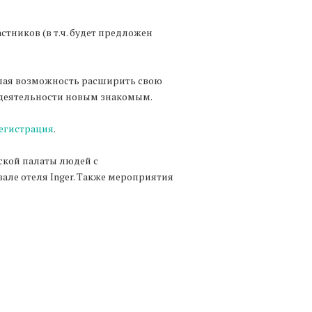
стников (в т.ч. будет предложен
ошая возможность расширить свою
й деятельности новым знакомым.
егистрация
.
ской палаты людей с
але отеля Inger. Также мероприятия