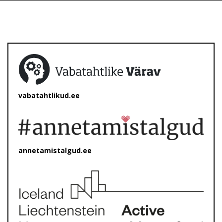
vabatahtlikud.ee
annetamistalgud.ee