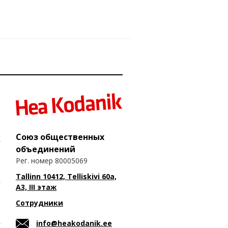
Союз общественных
объединений
Рег. номер 80005069
Tallinn 10412, Telliskivi 60a,
A3, III этаж
Сотрудники
info@heakodanik.ee