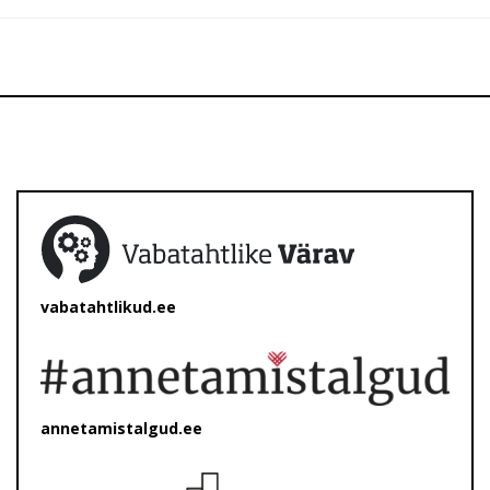
vabatahtlikud.ee
annetamistalgud.ee