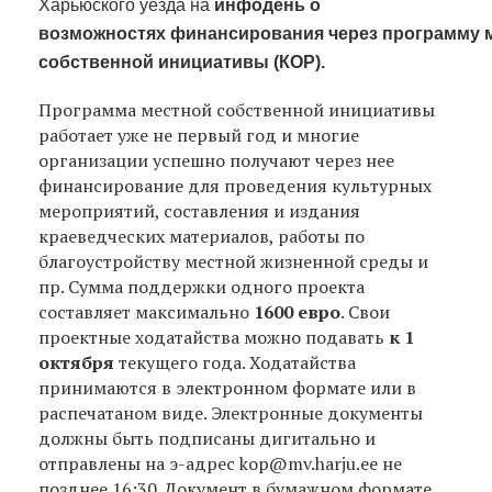
Харьюского уезда на
и
нфодень о
возможност
ях
финансирования
через
программ
у
м
собственной инициативы (КОР).
Программа местной собственной инициативы
работает уже не первый год и многие
организации успешно получают через нее
финансирование для проведения культурных
мероприятий, составления и издания
краеведческих материалов, работы по
благоустройству местной жизненной среды и
пр. Сумма поддержки одного проекта
составляет максимально
1600 евро
. Свои
проектные ходатайства можно подавать
к 1
октября
текущего года. Ходатайства
принимаются в электронном формате или в
распечатаном виде. Электронные документы
должны быть подписаны дигитально и
отправлены на э-адрес kop@mv.harju.ee не
позднее 16:30. Документ в бумажном формате